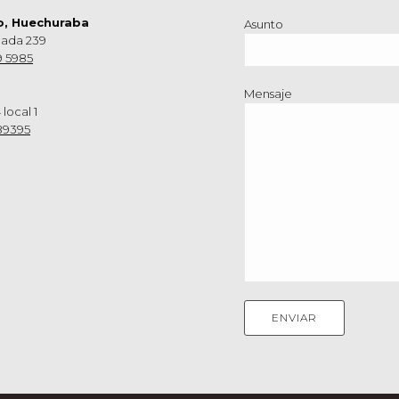
o, Huechuraba
Asunto
nada 239
9 5985
Mensaje
 local 1
89395