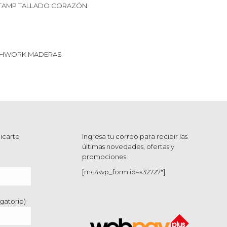
TAMP TALLADO CORAZÓN
CHWORK MADERAS
icarte
Ingresa tu correo para recibir las
últimas novedades, ofertas y
promociones
[mc4wp_form id=»32727″]
gatorio)