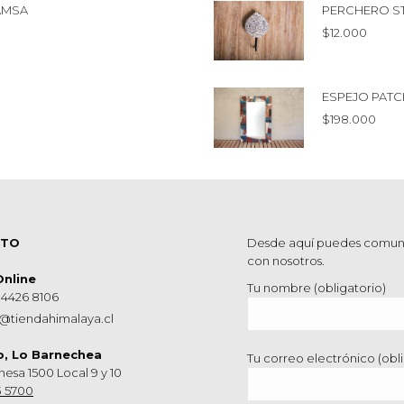
AMSA
PERCHERO S
$
12.000
ESPEJO PAT
$
198.000
CTO
Desde aquí puedes comun
con nosotros.
Online
Tu nombre (obligatorio)
 4426 8106
@tiendahimalaya.cl
o, Lo Barnechea
Tu correo electrónico (obli
hesa 1500 Local 9 y 10
3 5700