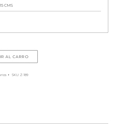
 15 CMS
IR AL CARRO
anos
SKU:
Z-189
e
rest