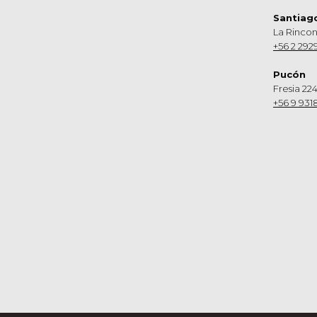
Santiag
La Rinco
+56 2 292
Pucón
Fresia 224
+56 9 931