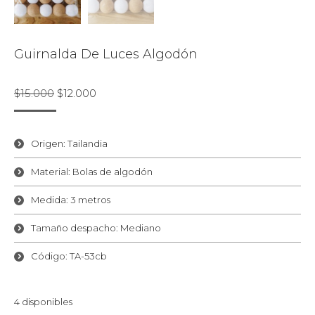
Guirnalda De Luces Algodón
El
El
$
15.000
$
12.000
precio
precio
original
actual
era:
es:
Origen: Tailandia
$15.000.
$12.000.
Material: Bolas de algodón
Medida: 3 metros
Tamaño despacho: Mediano
Código: TA-53cb
4 disponibles