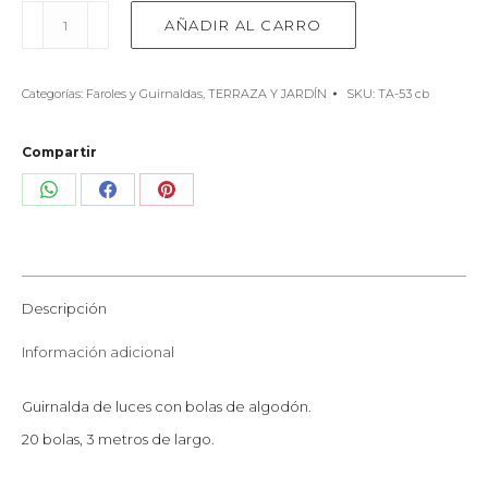
Guirnalda
AÑADIR AL CARRO
de
luces
algodón
Categorías:
Faroles y Guirnaldas
,
TERRAZA Y JARDÍN
SKU:
TA-53 cb
cantidad
Compartir
Share
Share
Share
on
on
on
WhatsApp
Facebook
Pinterest
Descripción
Información adicional
Guirnalda de luces con bolas de algodón.
20 bolas, 3 metros de largo.