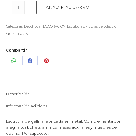
Gallina
AÑADIR AL CARRO
de
metal
blanca
Categorías:
Decohogar
,
DECORACIÓN
,
Esculturas
,
Figuras de colección
cantidad
SKU:
J-1627-b
Compartir
Share
Share
Share
on
on
on
WhatsApp
Facebook
Pinterest
Descripción
Información adicional
Escultura de gallina fabricada en metal. Complementa con
alegría tus buffets, arrimos, mesas auxiliares y muebles de
cocina, ¡Por supuesto!