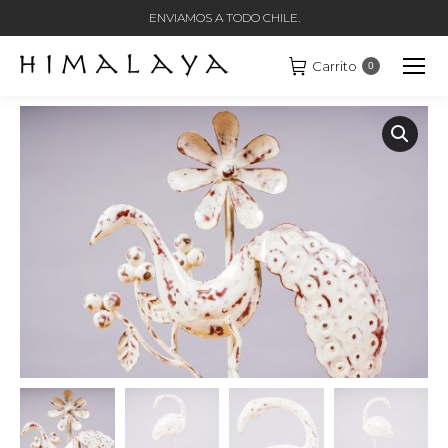
ENVIAMOS A TODO CHILE.
Carrito
0