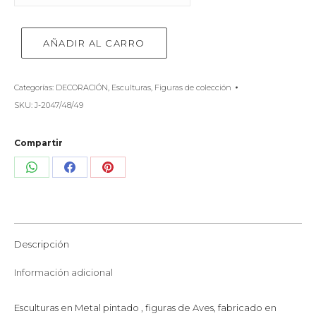
AÑADIR AL CARRO
Categorías:
DECORACIÓN
,
Esculturas
,
Figuras de colección
SKU:
J-2047/48/49
Compartir
Share
Share
Share
on
on
on
WhatsApp
Facebook
Pinterest
Descripción
Información adicional
Esculturas en Metal pintado , figuras de Aves, fabricado en