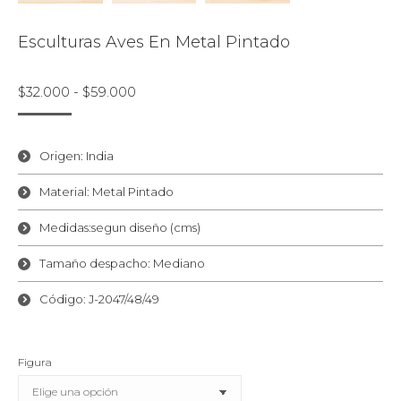
Esculturas Aves En Metal Pintado
Rango
$
32.000
-
$
59.000
de
precios:
desde
Origen: India
$32.000
Material: Metal Pintado
hasta
$59.000
Medidas:segun diseño (cms)
Tamaño despacho: Mediano
Código: J-2047/48/49
Figura