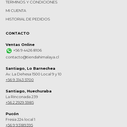
TERMINOS Y CONDICIONES
MI CUENTA
HISTORIAL DE PEDIDOS
CONTACTO
Ventas Online
+56 9 4426 8106
contacto@tiendahimalaya.cl
Santiago, Lo Barnechea
Av. La Dehesa 1500 Local 9 y 10
+56 9 3143 5700
Santiago, Huechuraba
La Rinconada 239
+56 2 2929 5985
Pucón
Fresia 224 local 1
+56 9 93189395