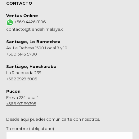
CONTACTO
Ventas Online
+56 9 4426 8106
contacto@tiendahimalaya.cl
Santiago, Lo Barnechea
Av. La Dehesa 1500 Local 9 y 10
+56 9 3143 5700
Santiago, Huechuraba
La Rinconada 239
+56 2 2929 5985
Pucón
Fresia 224 local 1
+56 9 93189395
Desde aquí puedes comunicarte con nosotros.
Tu nombre (obligatorio)