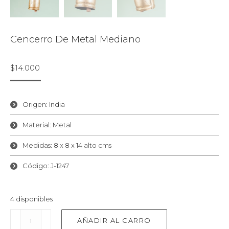
Cencerro De Metal Mediano
$
14.000
Origen: India
Material: Metal
Medidas: 8 x 8 x 14 alto cms
Código: J-1247
4 disponibles
Cencerro
AÑADIR AL CARRO
de