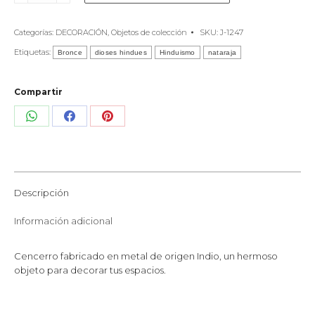
metal
Mediano
Categorías:
DECORACIÓN
,
Objetos de colección
SKU:
J-1247
cantidad
Etiquetas:
Bronce
dioses hindues
Hinduismo
nataraja
Compartir
Share
Share
Share
on
on
on
WhatsApp
Facebook
Pinterest
Descripción
Información adicional
Cencerro fabricado en metal de origen Indio, un hermoso
objeto para decorar tus espacios.