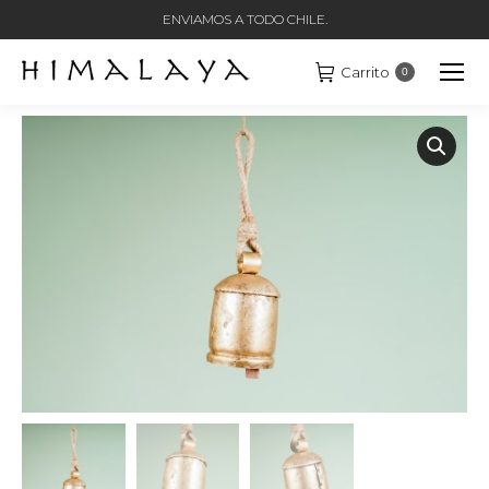
ENVIAMOS A TODO CHILE.
Carrito
0