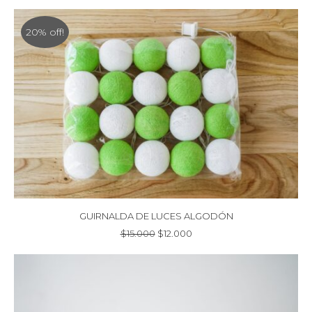
precio
precio
original
actual
era:
es:
20% off!
$15.000.
$12.000.
GUIRNALDA DE LUCES ALGODÓN
El
El
$
15.000
$
12.000
precio
precio
original
actual
era:
es:
$15.000.
$12.000.