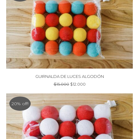
GUIRNALDA DE LUCES ALGODÓN
El
El
$
15.000
$
12.000
precio
precio
original
actual
era:
es:
20% off!
$15.000.
$12.000.