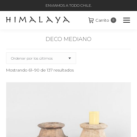
ENVIAMOS A TODO CHILE.
Carrito
0
DECO MEDIANO
Estás aquí:
Ordenado
Mostrando 61–90 de 137 resultados
por
los
últimos