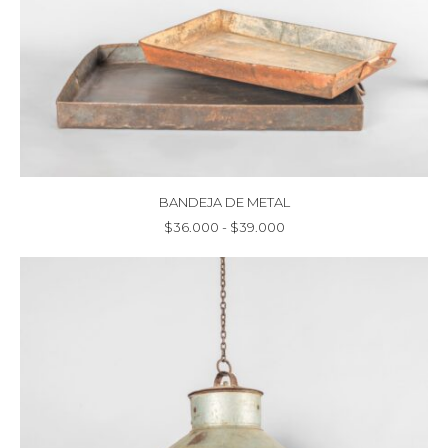
BANDEJA DE METAL
Rango
$
36.000
-
$
39.000
de
precios:
desde
$36.000
hasta
$39.000