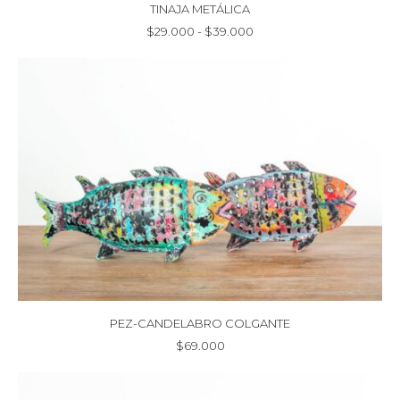
TINAJA METÁLICA
Rango
$
29.000
-
$
39.000
de
precios:
desde
$29.000
hasta
$39.000
PEZ-CANDELABRO COLGANTE
$
69.000