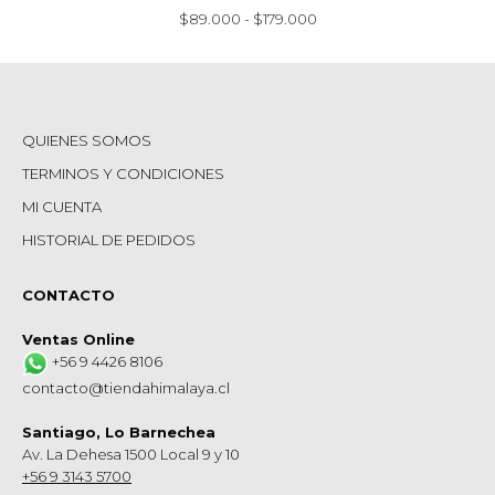
Rango
$
89.000
-
$
179.000
de
precios:
desde
$89.000
hasta
QUIENES SOMOS
$179.000
TERMINOS Y CONDICIONES
MI CUENTA
HISTORIAL DE PEDIDOS
CONTACTO
Ventas Online
+56 9 4426 8106
contacto@tiendahimalaya.cl
Santiago, Lo Barnechea
Av. La Dehesa 1500 Local 9 y 10
+56 9 3143 5700