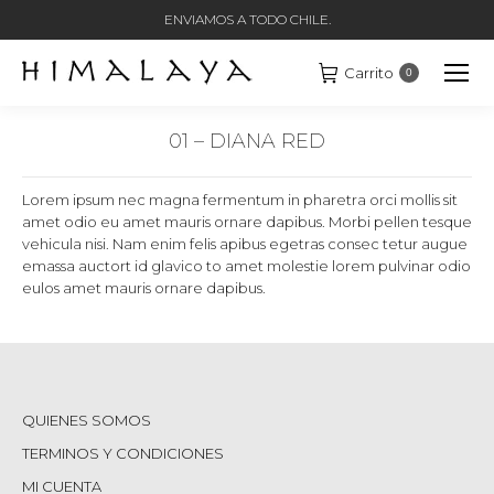
ENVIAMOS A TODO CHILE.
Carrito
0
01 – DIANA RED
Estás aquí:
Lorem ipsum nec magna fermentum in pharetra orci mollis sit
amet odio eu amet mauris ornare dapibus. Morbi pellen tesque
vehicula nisi. Nam enim felis apibus egetras consec tetur augue
emassa auctort id glavico to amet molestie lorem pulvinar odio
eulos amet mauris ornare dapibus.
QUIENES SOMOS
TERMINOS Y CONDICIONES
MI CUENTA