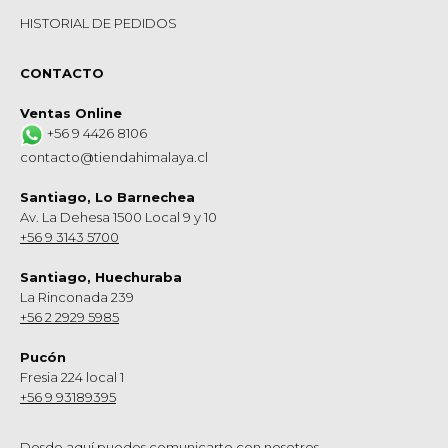
HISTORIAL DE PEDIDOS
CONTACTO
Ventas Online
+56 9 4426 8106
contacto@tiendahimalaya.cl
Santiago, Lo Barnechea
Av. La Dehesa 1500 Local 9 y 10
+56 9 3143 5700
Santiago, Huechuraba
La Rinconada 239
+56 2 2929 5985
Pucón
Fresia 224 local 1
+56 9 93189395
Desde aquí puedes comunicarte con nosotros.