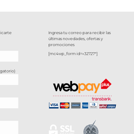
icarte
Ingresa tu correo para recibir las
últimas novedades, ofertas y
promociones
[mc4wp_form id=»32727″]
gatorio)