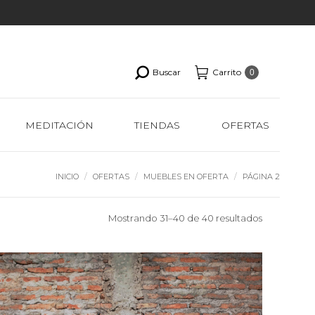
Buscar
Carrito
0
MEDITACIÓN
TIENDAS
OFERTAS
Estás aquí:
INICIO
OFERTAS
MUEBLES EN OFERTA
PÁGINA 2
Ordenado
Mostrando 31–40 de 40 resultados
por
los
últimos