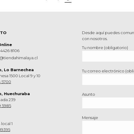
CTO
Desde aquí puedes comun
con nosotros.
Online
Tu nombre (obligatorio)
 4426 8106
@tiendahimalaya.cl
o, Lo Barnechea
Tu correo electrónico (obli
hesa 1500 Local 9 y 10
3 5700
o, Huechuraba
Asunto
nada 239
9 5985
Mensaje
 local 1
89395