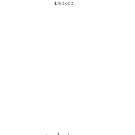
$
790.000
←
1
2