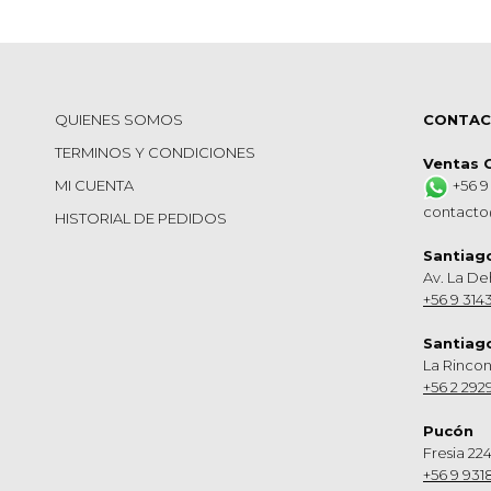
QUIENES SOMOS
CONTA
TERMINOS Y CONDICIONES
Ventas 
MI CUENTA
+56 9
contacto
HISTORIAL DE PEDIDOS
Santiag
Av. La De
+56 9 314
Santiag
La Rinco
+56 2 292
Pucón
Fresia 224
+56 9 931