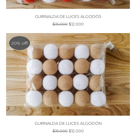
GUIRNALDA DE LUCES ALGODÓ5
El
El
$
15.000
$
12.000
precio
precio
original
actual
era:
es:
20% off!
$15.000.
$12.000.
GUIRNALDA DE LUCES ALGODÓN
El
El
$
15.000
$
12.000