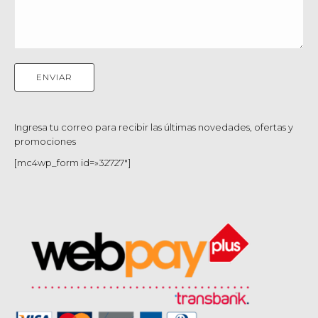
Ingresa tu correo para recibir las últimas novedades, ofertas y
promociones
[mc4wp_form id=»32727″]