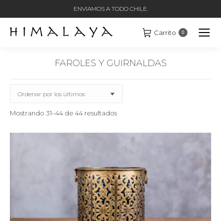
ENVIAMOS A TODO CHILE.
Carrito
0
FAROLES Y GUIRNALDAS
Estás aquí:
Ordenado
Mostrando 31–44 de 44 resultados
por
los
últimos