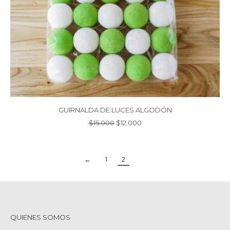
GUIRNALDA DE LUCES ALGODÓN
El
El
$
15.000
$
12.000
precio
precio
original
actual
era:
es:
←
1
2
$15.000.
$12.000.
QUIENES SOMOS