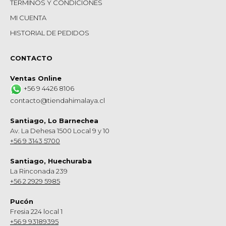
TERMINOS Y CONDICIONES
MI CUENTA
HISTORIAL DE PEDIDOS
CONTACTO
Ventas Online
+56 9 4426 8106
contacto@tiendahimalaya.cl
Santiago, Lo Barnechea
Av. La Dehesa 1500 Local 9 y 10
+56 9 3143 5700
Santiago, Huechuraba
La Rinconada 239
+56 2 2929 5985
Pucón
Fresia 224 local 1
+56 9 93189395