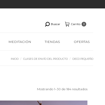
Buscar
Carrito
0
MEDITACIÓN
TIENDAS
OFERTAS
Estás aquí:
INICIO
CLASES DE ENVÍO DEL PRODUCTO
DECO PEQUEÑO
Ordenado
Mostrando 1–30 de 184 resultados
por
los
últimos