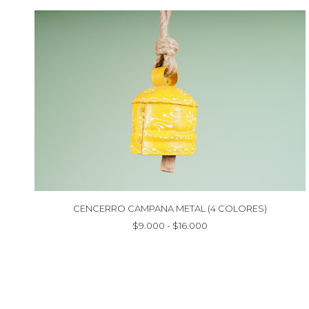
CENCERRO CAMPANA METAL (4 COLORES)
Rango
$
9.000
-
$
16.000
de
precios:
desde
$9.000
hasta
$16.000